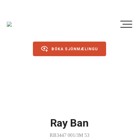
BÓKA SJÓNMÆLINGU
Gleraugu
Sólgleraugu
Íþróttagleraugu
Ray Ban
Linsur
Dagslinsur
RB3447 001/3M 53
Annað