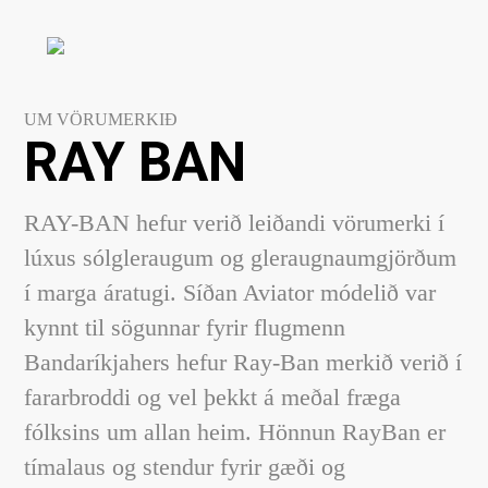
UM VÖRUMERKIÐ
RAY BAN
RAY-BAN hefur verið leiðandi vörumerki í
lúxus sólgleraugum og gleraugnaumgjörðum
í marga áratugi. Síðan Aviator módelið var
kynnt til sögunnar fyrir flugmenn
Bandaríkjahers hefur Ray-Ban merkið verið í
fararbroddi og vel þekkt á meðal fræga
fólksins um allan heim. Hönnun RayBan er
tímalaus og stendur fyrir gæði og