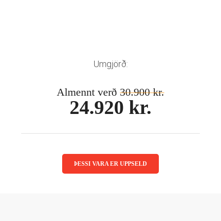
Mánaðarlinsur
Augnmeðferðir
Linsuvökvi
Sjálfbærni
Augndropar/gervitár
Augnhvílur
ISK
Gleraugnaklútar og sprey
EUR
Umgjörð:
Linsuvökvi
GBP
Vítamín
Almennt verð
30.900 kr.
ISK
24.920 kr.
USD
ÞESSI VARA ER UPPSELD