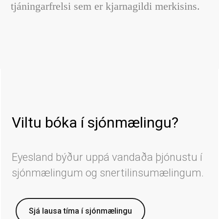
tjáningarfrelsi sem er kjarnagildi merkisins.
Viltu bóka í sjónmælingu?
Eyesland býður uppá vandaða þjónustu í
sjónmælingum og snertilinsumælingum.
Sjá lausa tíma í sjónmælingu