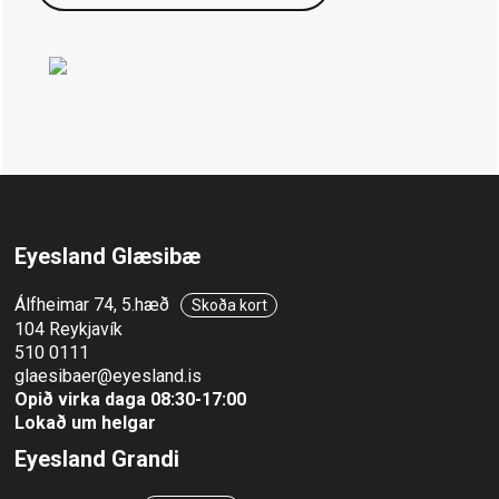
Eyesland Glæsibæ
Álfheimar 74, 5.hæð
Skoða kort
104 Reykjavík
510 0111
glaesibaer@eyesland.is
Opið virka daga 08:30-17:00
Lokað um helgar
Eyesland Grandi