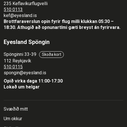
235 Keflavíkurflugvelli
510 0113
kef@eyesland.is
Brottfaraverslun opin fyrir flug milli klukkan 05:30 –
18:30.
Athugið að opnunartími gæti breyst án fyrirvara.
Eyesland Spöngin
Spönginni 33-39
Skoða kort
112 Reykjavík
510 0115
spongin@eyesland.is
Opið virka daga 11:00-17:30
Lokað um helgar
Svæðið mitt
Um okkur