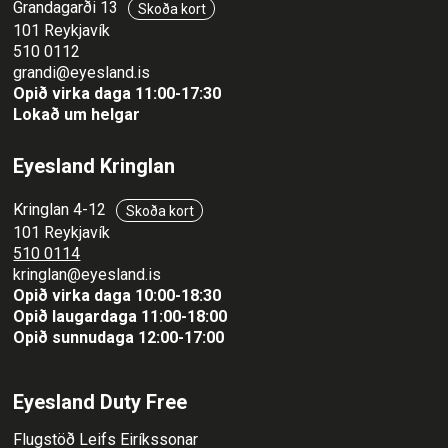
Grandagarði 13
Skoða kort
101 Reykjavík
510 0112
grandi@eyesland.is
Opið virka daga 11
:00-17:30
Lokað um helgar
Eyesland Kringlan
Kringlan 4-12
Skoða kort
101 Reykjavík
510 0114
kringlan@eyesland.is
Opið virka daga 10:00-18:30
Opið laugardaga 11:00-18:00
Opið sunnudaga 12:00-17:00
Eyesland Duty Free
Flugstöð Leifs Eiríkssonar