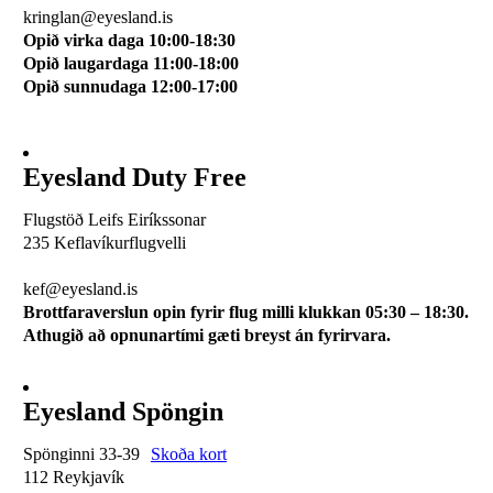
kringlan@eyesland.is
Opið virka daga 10:00-18:30
Opið laugardaga 11:00-18:00
Opið sunnudaga 12:00-17:00
Eyesland Duty Free
Flugstöð Leifs Eiríkssonar
235 Keflavíkurflugvelli
510 0113
kef@eyesland.is
Brottfaraverslun opin fyrir flug milli klukkan 05:30 – 18:30.
Athugið að opnunartími gæti breyst án fyrirvara.
Eyesland Spöngin
Spönginni 33-39
Skoða kort
112 Reykjavík