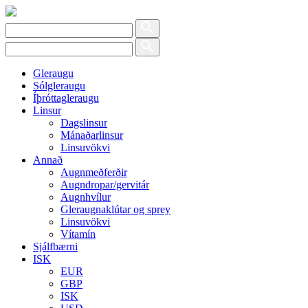
Gleraugu
Sólgleraugu
Íþróttagleraugu
Linsur
Dagslinsur
Mánaðarlinsur
Linsuvökvi
Annað
Augnmeðferðir
Augndropar/gervitár
Augnhvílur
Gleraugnaklútar og sprey
Linsuvökvi
Vítamín
Sjálfbærni
ISK
EUR
GBP
ISK