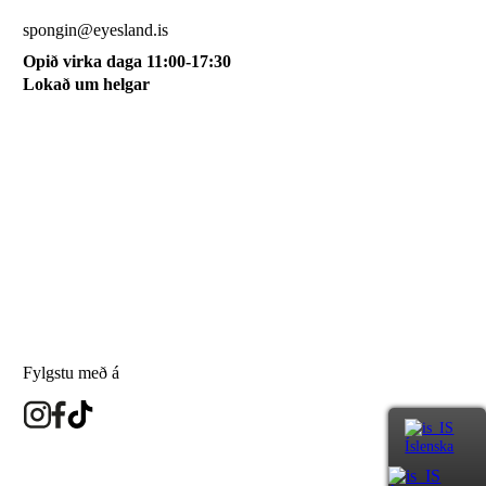
510 0115
spongin@eyesland.is
Opið virka daga 11:00-17:30
Lokað um helgar
Svæðið mitt
Um okkur
Skilmálar
Karfan mín
Skráðu þig á póstlista
Fylgstu með á
Íslenska
eyesland.is