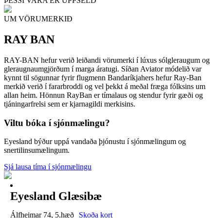
ÞESSI VARA ER UPPSELD
UM VÖRUMERKIÐ
RAY BAN
RAY-BAN hefur verið leiðandi vörumerki í lúxus sólgleraugum og
gleraugnaumgjörðum í marga áratugi. Síðan Aviator módelið var
kynnt til sögunnar fyrir flugmenn Bandaríkjahers hefur Ray-Ban
merkið verið í fararbroddi og vel þekkt á meðal fræga fólksins um
allan heim. Hönnun RayBan er tímalaus og stendur fyrir gæði og
tjáningarfrelsi sem er kjarnagildi merkisins.
Viltu bóka í sjónmælingu?
Eyesland býður uppá vandaða þjónustu í sjónmælingum og
snertilinsumælingum.
Sjá lausa tíma í sjónmælingu
Eyesland Glæsibæ
Álfheimar 74, 5.hæð
Skoða kort