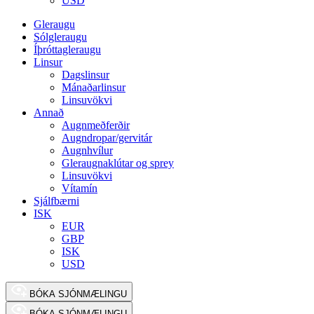
USD
Gleraugu
Sólgleraugu
Íþróttagleraugu
Linsur
Dagslinsur
Mánaðarlinsur
Linsuvökvi
Annað
Augnmeðferðir
Augndropar/gervitár
Augnhvílur
Gleraugnaklútar og sprey
Linsuvökvi
Vítamín
Sjálfbærni
ISK
EUR
GBP
ISK
USD
BÓKA SJÓNMÆLINGU
BÓKA SJÓNMÆLINGU