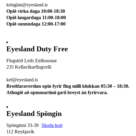
kringlan@eyesland.is
Opið virka daga 10:00-18:30
Opið laugardaga 11:00-18:00
Opið sunnudaga 12:00-17:00
Eyesland Duty Free
Flugstöð Leifs Eiríkssonar
235 Keflavíkurflugvelli
510 0113
kef@eyesland.is
Brottfaraverslun opin fyrir flug milli klukkan 05:30 – 18:30.
Athugið að opnunartími gæti breyst án fyrirvara.
Eyesland Spöngin
Spönginni 33-39
Skoða kort
112 Reykjavík