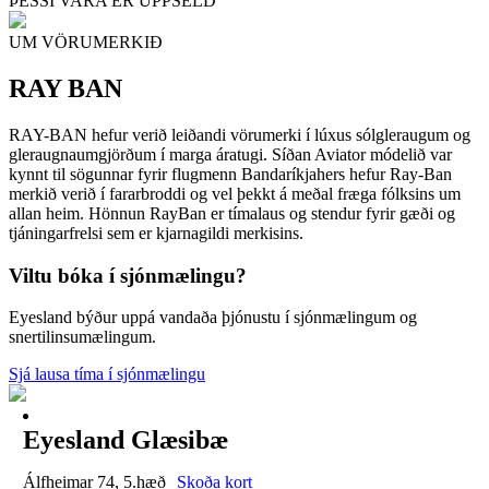
ÞESSI VARA ER UPPSELD
UM VÖRUMERKIÐ
RAY BAN
RAY-BAN hefur verið leiðandi vörumerki í lúxus sólgleraugum og
gleraugnaumgjörðum í marga áratugi. Síðan Aviator módelið var
kynnt til sögunnar fyrir flugmenn Bandaríkjahers hefur Ray-Ban
merkið verið í fararbroddi og vel þekkt á meðal fræga fólksins um
allan heim. Hönnun RayBan er tímalaus og stendur fyrir gæði og
tjáningarfrelsi sem er kjarnagildi merkisins.
Viltu bóka í sjónmælingu?
Eyesland býður uppá vandaða þjónustu í sjónmælingum og
snertilinsumælingum.
Sjá lausa tíma í sjónmælingu
Eyesland Glæsibæ
Álfheimar 74, 5.hæð
Skoða kort