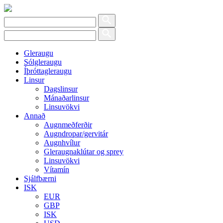
Gleraugu
Sólgleraugu
Íþróttagleraugu
Linsur
Dagslinsur
Mánaðarlinsur
Linsuvökvi
Annað
Augnmeðferðir
Augndropar/gervitár
Augnhvílur
Gleraugnaklútar og sprey
Linsuvökvi
Vítamín
Sjálfbærni
ISK
EUR
GBP
ISK