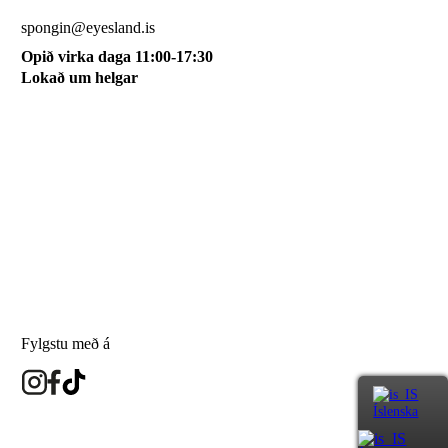
510 0115
spongin@eyesland.is
Opið virka daga 11:00-17:30
Lokað um helgar
Svæðið mitt
Um okkur
Skilmálar
Karfan mín
Skráðu þig á póstlista
Fylgstu með á
Íslenska
eyesland.is