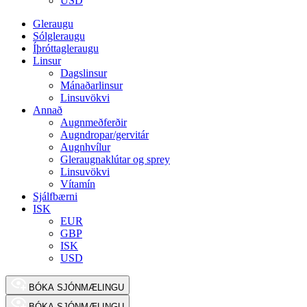
USD
Gleraugu
Sólgleraugu
Íþróttagleraugu
Linsur
Dagslinsur
Mánaðarlinsur
Linsuvökvi
Annað
Augnmeðferðir
Augndropar/gervitár
Augnhvílur
Gleraugnaklútar og sprey
Linsuvökvi
Vítamín
Sjálfbærni
ISK
EUR
GBP
ISK
USD
BÓKA SJÓNMÆLINGU
BÓKA SJÓNMÆLINGU