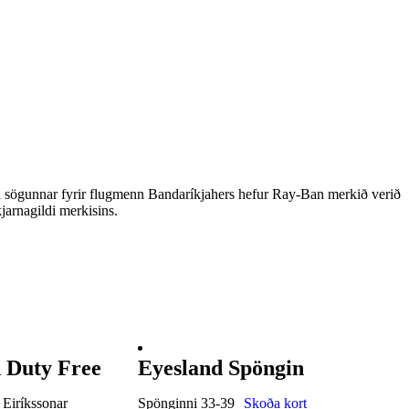
l sögunnar fyrir flugmenn Bandaríkjahers hefur Ray-Ban merkið verið
jarnagildi merkisins.
 Duty Free
Eyesland Spöngin
 Eiríkssonar
Spönginni 33-39
Skoða kort