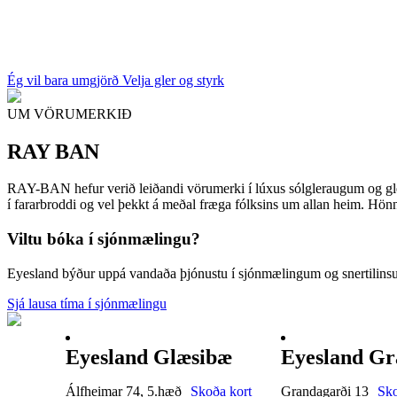
Ég vil bara umgjörð
Velja gler og styrk
UM VÖRUMERKIÐ
RAY BAN
RAY-BAN hefur verið leiðandi vörumerki í lúxus sólgleraugum og gle
í fararbroddi og vel þekkt á meðal fræga fólksins um allan heim. Hönn
Viltu bóka í sjónmælingu?
Eyesland býður uppá vandaða þjónustu í sjónmælingum og snertilin
Sjá lausa tíma í sjónmælingu
Eyesland Glæsibæ
Eyesland Gr
Álfheimar 74, 5.hæð
Skoða kort
Grandagarði 13
Sko