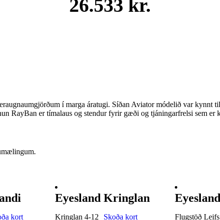
26.533 kr.
raugnaumgjörðum í marga áratugi. Síðan Aviator módelið var kynnt ti
un RayBan er tímalaus og stendur fyrir gæði og tjáningarfrelsi sem er k
sumælingum.
andi
Eyesland Kringlan
Eyesland
ða kort
Kringlan 4-12
Skoða kort
Flugstöð Leifs