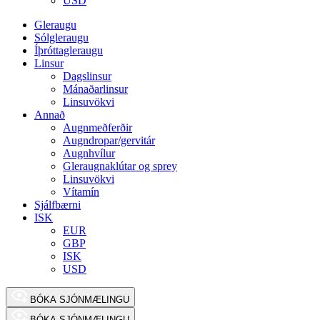
USD
Gleraugu
Sólgleraugu
Íþróttagleraugu
Linsur
Dagslinsur
Mánaðarlinsur
Linsuvökvi
Annað
Augnmeðferðir
Augndropar/gervitár
Augnhvílur
Gleraugnaklútar og sprey
Linsuvökvi
Vítamín
Sjálfbærni
ISK
EUR
GBP
ISK
USD
BÓKA SJÓNMÆLINGU
BÓKA SJÓNMÆLINGU