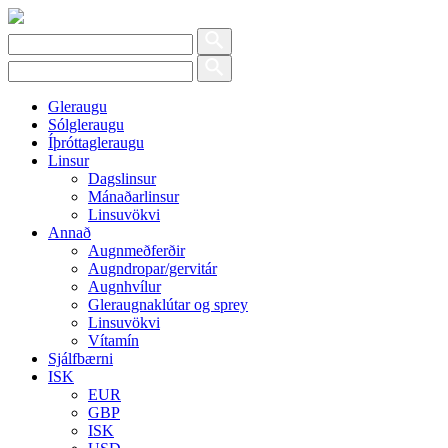
Gleraugu
Sólgleraugu
Íþróttagleraugu
Linsur
Dagslinsur
Mánaðarlinsur
Linsuvökvi
Annað
Augnmeðferðir
Augndropar/gervitár
Augnhvílur
Gleraugnaklútar og sprey
Linsuvökvi
Vítamín
Sjálfbærni
ISK
EUR
GBP
ISK