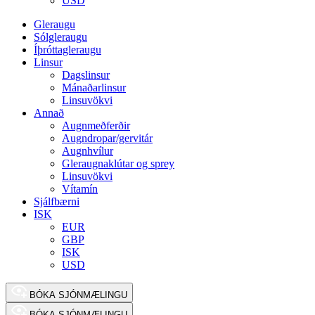
USD
Gleraugu
Sólgleraugu
Íþróttagleraugu
Linsur
Dagslinsur
Mánaðarlinsur
Linsuvökvi
Annað
Augnmeðferðir
Augndropar/gervitár
Augnhvílur
Gleraugnaklútar og sprey
Linsuvökvi
Vítamín
Sjálfbærni
ISK
EUR
GBP
ISK
USD
BÓKA SJÓNMÆLINGU
BÓKA SJÓNMÆLINGU