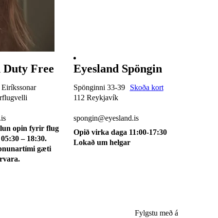
 Duty Free
Eyesland Spöngin
 Eiríkssonar
Spönginni 33-39
Skoða kort
flugvelli
112 Reykjavík
510 0115
is
spongin@eyesland.is
lun opin fyrir flug
Opið virka daga 11:00-17:30
 05:30 – 18:30.
Lokað um helgar
pnunartími gæti
irvara.
Fylgstu með á