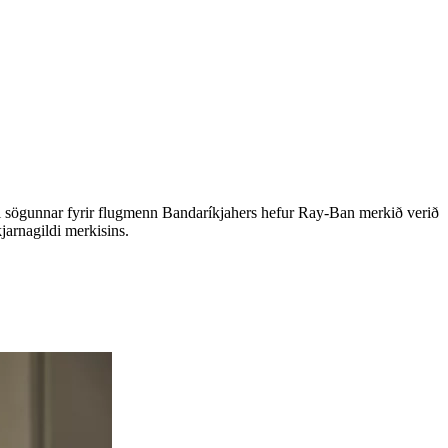
l sögunnar fyrir flugmenn Bandaríkjahers hefur Ray-Ban merkið verið
jarnagildi merkisins.