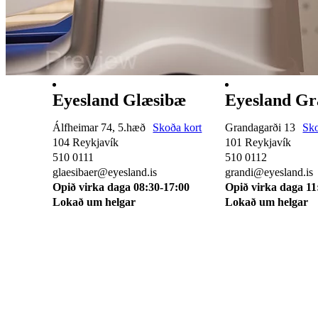
Eyesland Glæsibæ
Eyesland Gr
Álfheimar 74, 5.hæð
Skoða kort
Grandagarði 13
Sko
104 Reykjavík
101 Reykjavík
510 0111
510 0112
glaesibaer@eyesland.is
grandi@eyesland.is
Opið virka daga 08:30-17:00
Opið virka daga 11
Lokað um helgar
Lokað um helgar
Svæðið mitt
Um okkur
Skilmálar
Karfan mín
Skráðu þig á pós