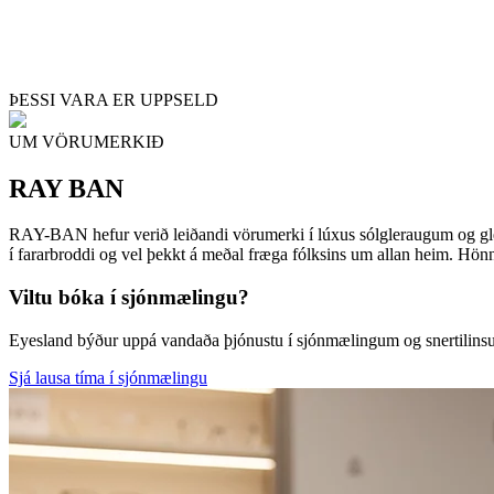
ÞESSI VARA ER UPPSELD
UM VÖRUMERKIÐ
RAY BAN
RAY-BAN hefur verið leiðandi vörumerki í lúxus sólgleraugum og gle
í fararbroddi og vel þekkt á meðal fræga fólksins um allan heim. Hönn
Viltu bóka í sjónmælingu?
Eyesland býður uppá vandaða þjónustu í sjónmælingum og snertilin
Sjá lausa tíma í sjónmælingu