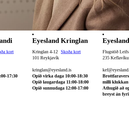
andi
Eyesland Kringlan
Eyesland
ða kort
Kringlan 4-12
Skoða kort
Flugstöð Leifs
101 Reykjavík
235 Keflavíkur
510 0114
510 0113
kringlan@eyesland.is
kef@eyesland.
:00-17:30
Opið virka daga 10:00-18:30
Brottfaravers
Opið laugardaga 11:00-18:00
milli klukkan
Opið sunnudaga 12:00-17:00
Athugið að o
breyst án fyr
tlista