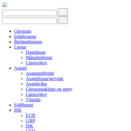
Gleraugu
Sólgleraugu
Íþróttagleraugu
Linsur
Dagslinsur
Mánaðarlinsur
Linsuvökvi
Annað
Augnmeðferðir
Augndropar/gervitár
Augnhvílur
Gleraugnaklútar og sprey
Linsuvökvi
Vítamín
Sjálfbærni
ISK
EUR
GBP
ISK