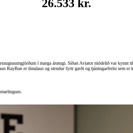
26.533 kr.
raugnaumgjörðum í marga áratugi. Síðan Aviator módelið var kynnt ti
un RayBan er tímalaus og stendur fyrir gæði og tjáningarfrelsi sem er k
sumælingum.