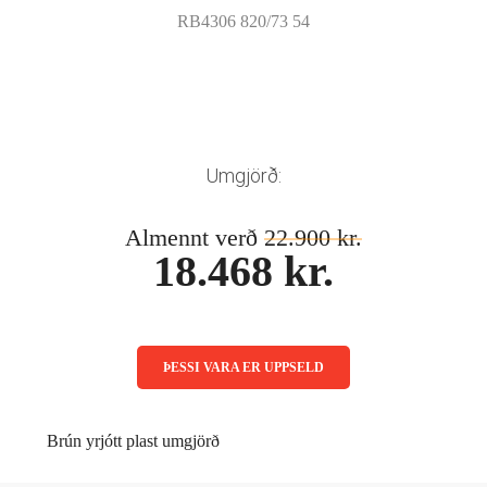
Mánaðarlinsur
Augnmeðferðir
RB4306 820/73 54
Linsuvökvi
Sjálfbærni
Augndropar/gervitár
Augnhvílur
ISK
Gleraugnaklútar og sprey
EUR
Linsuvökvi
GBP
Umgjörð:
Vítamín
ISK
Almennt verð
22.900 kr.
USD
18.468 kr.
ÞESSI VARA ER UPPSELD
Brún yrjótt plast umgjörð