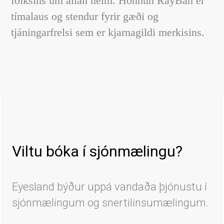
fólksins um allan heim. Hönnun RayBan er
tímalaus og stendur fyrir gæði og
tjáningarfrelsi sem er kjarnagildi merkisins.
Viltu bóka í sjónmælingu?
Eyesland býður uppá vandaða þjónustu í
sjónmælingum og snertilinsumælingum.