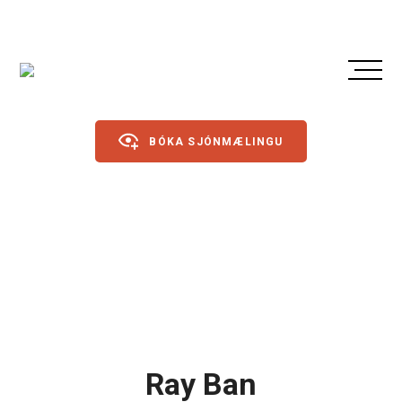
BÓKA SJÓNMÆLINGU
Gleraugu
Sólgleraugu
Íþróttagleraugu
Linsur
Dagslinsur
Ray Ban
Annað