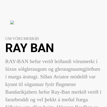
UM VÖRUMERKIÐ
RAY BAN
RAY-BAN hefur verið leiðandi vörumerki í
lúxus sólgleraugum og gleraugnaumgjörðum
í marga áratugi. Síðan Aviator módelið var
kynnt til sögunnar fyrir flugmenn
Bandaríkjahers hefur Ray-Ban merkið verið í
fararbroddi og vel þekkt á meðal fræga