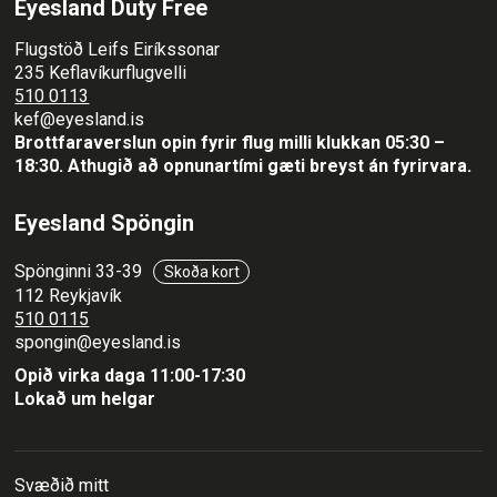
Eyesland Duty Free
Flugstöð Leifs Eiríkssonar
235 Keflavíkurflugvelli
510 0113
kef@eyesland.is
Brottfaraverslun opin fyrir flug milli klukkan 05:30 –
18:30.
Athugið að opnunartími gæti breyst án fyrirvara.
Eyesland Spöngin
Spönginni 33-39
Skoða kort
112 Reykjavík
510 0115
spongin@eyesland.is
Opið virka daga 11:00-17:30
Lokað um helgar
Svæðið mitt