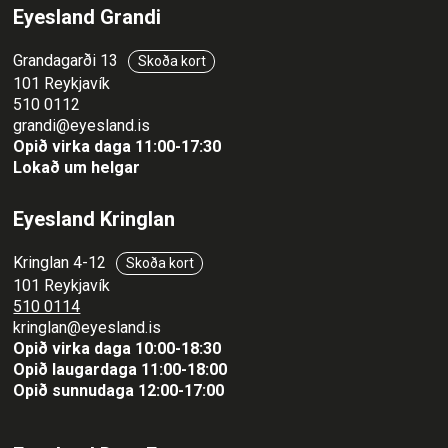
Eyesland Grandi
Grandagarði 13
Skoða kort
101 Reykjavík
510 0112
grandi@eyesland.is
Opið virka daga 11
:00-17:30
Lokað um helgar
Eyesland Kringlan
Kringlan 4-12
Skoða kort
101 Reykjavík
510 0114
kringlan@eyesland.is
Opið virka daga 10:00-18:30
Opið laugardaga 11:00-18:00
Opið sunnudaga 12:00-17:00