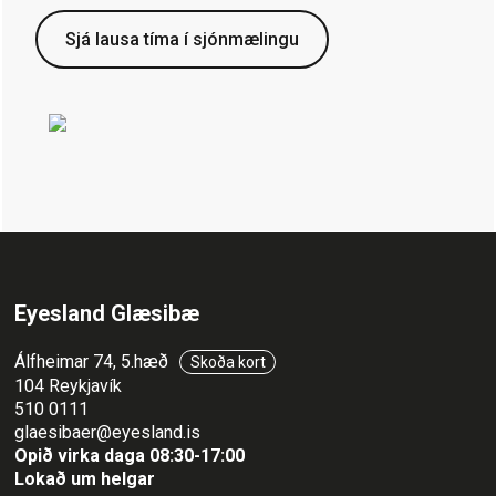
Sjá lausa tíma í sjónmælingu
Eyesland Glæsibæ
Álfheimar 74, 5.hæð
Skoða kort
104 Reykjavík
510 0111
glaesibaer@eyesland.is
Opið virka daga 08:30-17:00
Lokað um helgar