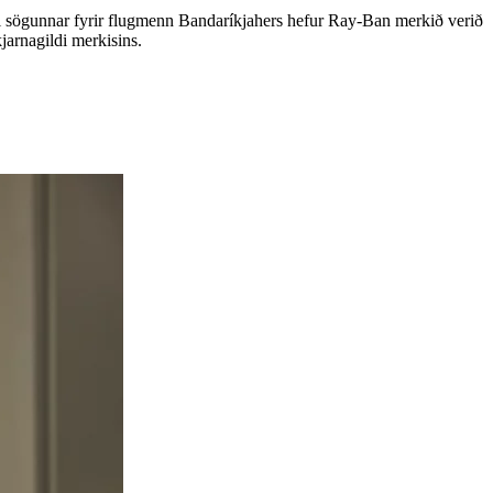
l sögunnar fyrir flugmenn Bandaríkjahers hefur Ray-Ban merkið verið
jarnagildi merkisins.