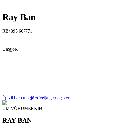
Ray Ban
RB4395 667771
Umgjörð:
Ég vil bara umgjörð
Velja gler og styrk
UM VÖRUMERKIÐ
RAY BAN