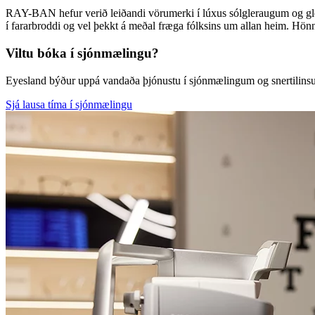
RAY-BAN hefur verið leiðandi vörumerki í lúxus sólgleraugum og gle
í fararbroddi og vel þekkt á meðal fræga fólksins um allan heim. Hönn
Viltu bóka í sjónmælingu?
Eyesland býður uppá vandaða þjónustu í sjónmælingum og snertilin
Sjá lausa tíma í sjónmælingu