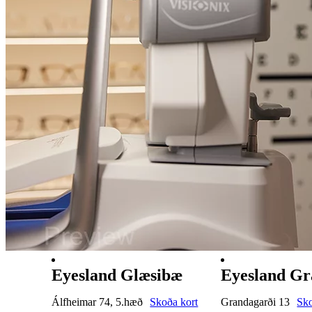
Eyesland Glæsibæ
Eyesland Gr
Álfheimar 74, 5.hæð
Skoða kort
Grandagarði 13
Sko