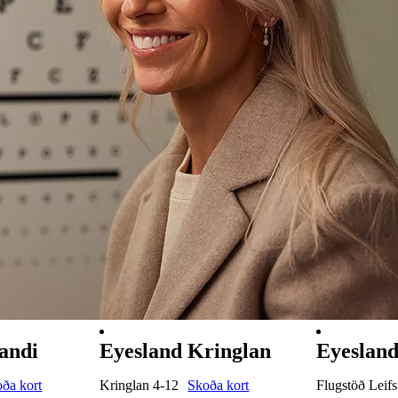
andi
Eyesland Kringlan
Eyesland
ða kort
Kringlan 4-12
Skoða kort
Flugstöð Leifs