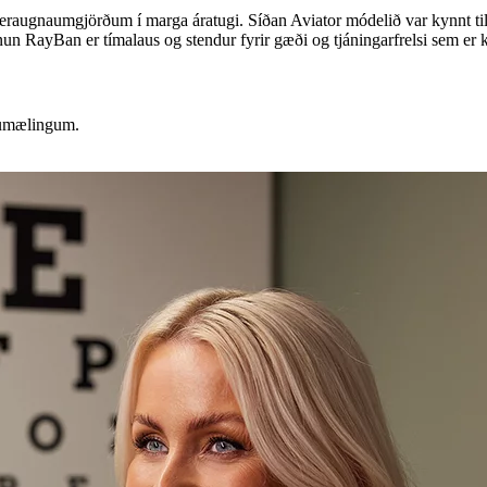
raugnaumgjörðum í marga áratugi. Síðan Aviator módelið var kynnt ti
un RayBan er tímalaus og stendur fyrir gæði og tjáningarfrelsi sem er k
sumælingum.