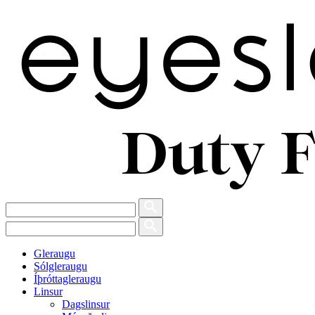
Gleraugu
Sólgleraugu
Íþróttagleraugu
Linsur
Dagslinsur