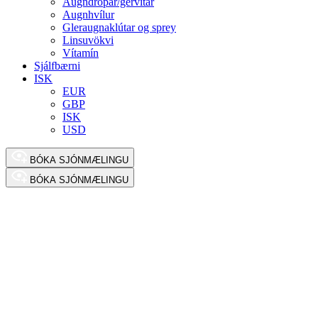
Augndropar/gervitár
Augnhvílur
Gleraugnaklútar og sprey
Linsuvökvi
Vítamín
Sjálfbærni
ISK
EUR
GBP
ISK
USD
BÓKA SJÓNMÆLINGU
BÓKA SJÓNMÆLINGU