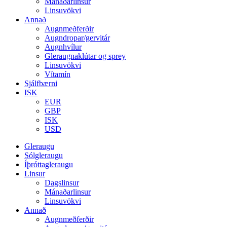
Mánaðarlinsur
Linsuvökvi
Annað
Augnmeðferðir
Augndropar/gervitár
Augnhvílur
Gleraugnaklútar og sprey
Linsuvökvi
Vítamín
Sjálfbærni
ISK
EUR
GBP
ISK
USD
Gleraugu
Sólgleraugu
Íþróttagleraugu
Linsur
Dagslinsur
Mánaðarlinsur
Linsuvökvi
Annað
Augnmeðferðir