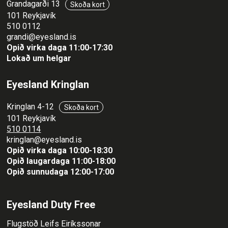
Grandagarði 13
Skoða kort
101 Reykjavík
510 0112
grandi@eyesland.is
Opið virka daga 11
:00-17:30
Lokað um helgar
Eyesland Kringlan
Kringlan 4-12
Skoða kort
101 Reykjavík
510 0114
kringlan@eyesland.is
Opið virka daga 10:00-18:30
Opið laugardaga 11:00-18:00
Opið sunnudaga 12:00-17:00
Eyesland Duty Free
Flugstöð Leifs Eiríkssonar