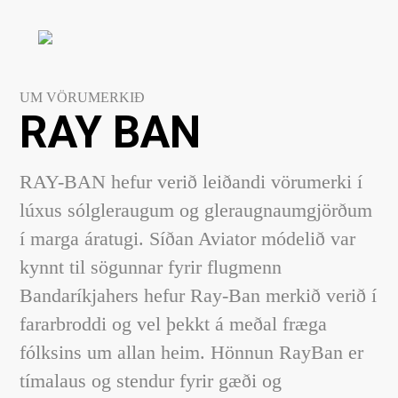
UM VÖRUMERKIÐ
RAY BAN
RAY-BAN hefur verið leiðandi vörumerki í
lúxus sólgleraugum og gleraugnaumgjörðum
í marga áratugi. Síðan Aviator módelið var
kynnt til sögunnar fyrir flugmenn
Bandaríkjahers hefur Ray-Ban merkið verið í
fararbroddi og vel þekkt á meðal fræga
fólksins um allan heim. Hönnun RayBan er
tímalaus og stendur fyrir gæði og