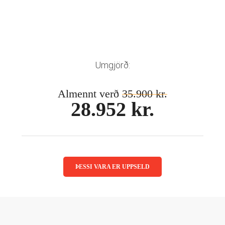
Mánaðarlinsur
Augnmeðferðir
Linsuvökvi
Sjálfbærni
Augndropar/gervitár
Augnhvílur
ISK
Gleraugnaklútar og sprey
EUR
Umgjörð:
Linsuvökvi
GBP
Vítamín
Almennt verð
35.900 kr.
ISK
28.952 kr.
USD
ÞESSI VARA ER UPPSELD