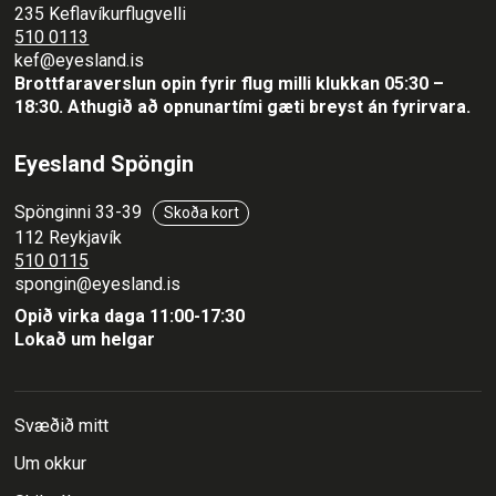
235 Keflavíkurflugvelli
510 0113
kef@eyesland.is
Brottfaraverslun opin fyrir flug milli klukkan 05:30 –
18:30.
Athugið að opnunartími gæti breyst án fyrirvara.
Eyesland Spöngin
Spönginni 33-39
Skoða kort
112 Reykjavík
510 0115
spongin@eyesland.is
Opið virka daga 11:00-17:30
Lokað um helgar
Svæðið mitt
Um okkur