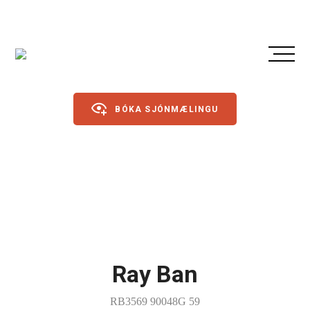
BÓKA SJÓNMÆLINGU
Gleraugu
Sólgleraugu
Íþróttagleraugu
Ray Ban
Linsur
Dagslinsur
RB3569 90048G 59
Annað