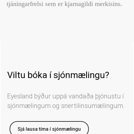
tjáningarfrelsi sem er kjarnagildi merkisins.
Viltu bóka í sjónmælingu?
Eyesland býður uppá vandaða þjónustu í
sjónmælingum og snertilinsumælingum.
Sjá lausa tíma í sjónmælingu