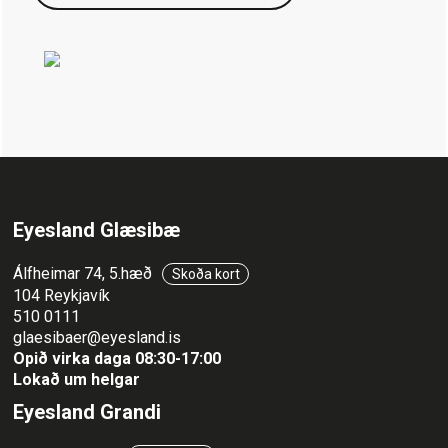
Eyesland Glæsibæ
Álfheimar 74, 5.hæð
Skoða kort
104 Reykjavík
510 0111
glaesibaer@eyesland.is
Opið virka daga 08:30-17:00
Lokað um helgar
Eyesland Grandi