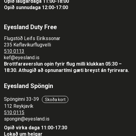
Opið laugardaga 11:00-18:00
Opið sunnudaga 12:00-17:00
Eyesland Duty Free
Flugstöð Leifs Eiríkssonar
235 Keflavíkurflugvelli
510 0113
kef@eyesland.is
Brottfaraverslun opin fyrir flug milli klukkan 05:30 –
18:30.
Athugið að opnunartími gæti breyst án fyrirvara.
Eyesland Spöngin
Spönginni 33-39
Skoða kort
112 Reykjavík
510 0115
spongin@eyesland.is
Opið virka daga 11:00-17:30
Lokað um helgar