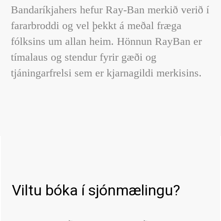
Bandaríkjahers hefur Ray-Ban merkið verið í
fararbroddi og vel þekkt á meðal fræga
fólksins um allan heim. Hönnun RayBan er
tímalaus og stendur fyrir gæði og
tjáningarfrelsi sem er kjarnagildi merkisins.
Viltu bóka í sjónmælingu?