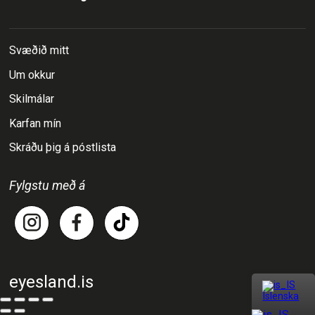
Svæðið mitt
Um okkur
Skilmálar
Karfan mín
Skráðu þig á póstlista
Fylgstu með á
eyesland.is
Íslenska