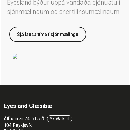
Eyesland býður uppá vandaða þjónustu í
sjónmælingum og snertilinsumælingum.
Sjá lausa tíma í sjónmælingu
Eyesland Glæsibæ
Álfheimar 74, 5.hæð
Skoða kort
104 Reykjavík