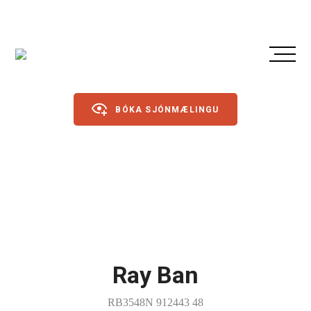
BÓKA SJÓNMÆLINGU
Gleraugu
Sólgleraugu
Íþróttagleraugu
Ray Ban
Linsur
Dagslinsur
RB3548N 912443 48
Annað