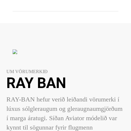
UM VÖRUMERKIÐ
RAY BAN
RAY-BAN hefur verið leiðandi vörumerki í
lúxus sólgleraugum og gleraugnaumgjörðum
í marga áratugi. Síðan Aviator módelið var
kynnt til sögunnar fyrir flugmenn