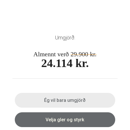
Mánaðarlinsur
Augnmeðferðir
Linsuvökvi
Sjálfbærni
Augndropar/gervitár
Augnhvílur
ISK
Gleraugnaklútar og sprey
EUR
Umgjörð:
Linsuvökvi
GBP
Vítamín
Almennt verð
29.900 kr.
ISK
24.114 kr.
USD
Ég vil bara umgjörð
Velja gler og styrk