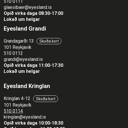
510 0111
glaesibaer@eyesland.is
Opið virka daga 08:30-17:00
Lokað um helgar
Eyesland Grandi
Grandagarði 13
Skoða kort
101 Reykjavík
510 0112
grandi@eyesland.is
Opið virka daga 11
:00-17:30
Lokað um helgar
Eyesland Kringlan
Kringlan 4-12
Skoða kort
101 Reykjavík
510 0114
kringlan@eyesland.is
Opið virka daga 10:00-18:30