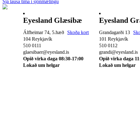
Sjá lausa tíma í sjónmælingu
Eyesland Glæsibæ
Eyesland Gr
Álfheimar 74, 5.hæð
Skoða kort
Grandagarði 13
Sko
104 Reykjavík
101 Reykjavík
510 0111
510 0112
glaesibaer@eyesland.is
grandi@eyesland.is
Opið virka daga 08:30-17:00
Opið virka daga 11
Lokað um helgar
Lokað um helgar
Svæðið mitt
Um okkur
Skilmálar
Karfan mín
Skráðu þig á pós