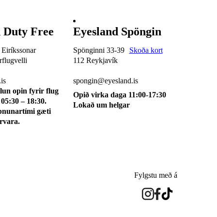
 Duty Free
Eyesland Spöngin
 Eiríkssonar
Spönginni 33-39
Skoða kort
flugvelli
112 Reykjavík
510 0115
is
spongin@eyesland.is
lun opin fyrir flug
Opið virka daga 11:00-17:30
 05:30 – 18:30.
Lokað um helgar
pnunartími gæti
irvara.
Fylgstu með á