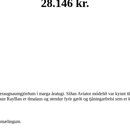
28.146 kr.
raugnaumgjörðum í marga áratugi. Síðan Aviator módelið var kynnt ti
un RayBan er tímalaus og stendur fyrir gæði og tjáningarfrelsi sem er k
sumælingum.