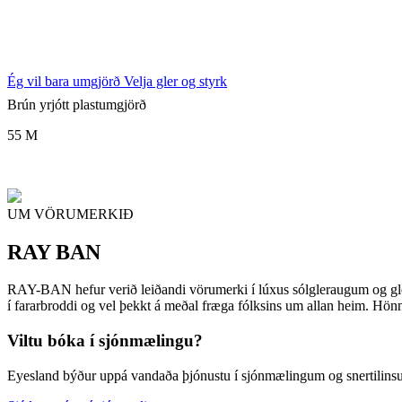
Ég vil bara umgjörð
Velja gler og styrk
Brún yrjótt plastumgjörð
55 M
UM VÖRUMERKIÐ
RAY BAN
RAY-BAN hefur verið leiðandi vörumerki í lúxus sólgleraugum og gle
í fararbroddi og vel þekkt á meðal fræga fólksins um allan heim. Hönn
Viltu bóka í sjónmælingu?
Eyesland býður uppá vandaða þjónustu í sjónmælingum og snertilin