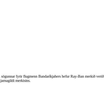
l sögunnar fyrir flugmenn Bandaríkjahers hefur Ray-Ban merkið verið
jarnagildi merkisins.