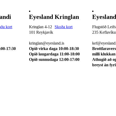
andi
Eyesland Kringlan
Eyesland
ða kort
Kringlan 4-12
Skoða kort
Flugstöð Leifs
101 Reykjavík
235 Keflavíkur
510 0114
510 0113
kringlan@eyesland.is
kef@eyesland.
:00-17:30
Opið virka daga 10:00-18:30
Brottfaravers
Opið laugardaga 11:00-18:00
milli klukkan
Opið sunnudaga 12:00-17:00
Athugið að o
breyst án fyr
tlista