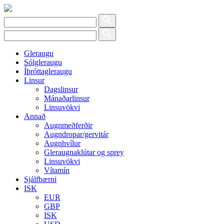
Gleraugu
Sólgleraugu
Íþróttagleraugu
Linsur
Dagslinsur
Mánaðarlinsur
Linsuvökvi
Annað
Augnmeðferðir
Augndropar/gervitár
Augnhvílur
Gleraugnaklútar og sprey
Linsuvökvi
Vítamín
Sjálfbærni
ISK
EUR
GBP
ISK