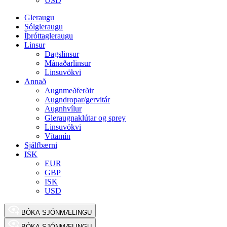
USD
Gleraugu
Sólgleraugu
Íþróttagleraugu
Linsur
Dagslinsur
Mánaðarlinsur
Linsuvökvi
Annað
Augnmeðferðir
Augndropar/gervitár
Augnhvílur
Gleraugnaklútar og sprey
Linsuvökvi
Vítamín
Sjálfbærni
ISK
EUR
GBP
ISK
USD
BÓKA SJÓNMÆLINGU
BÓKA SJÓNMÆLINGU