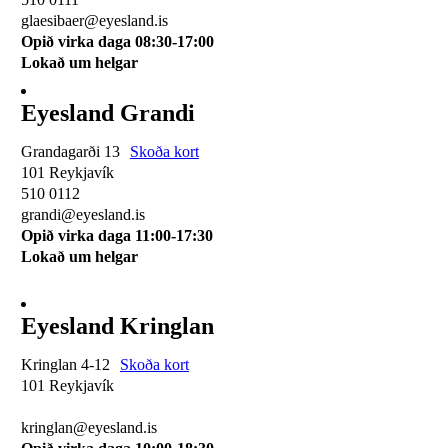
glaesibaer@eyesland.is
Opið virka daga 08:30-17:00
Lokað um helgar
Eyesland Grandi
Grandagarði 13
Skoða kort
101 Reykjavík
510 0112
grandi@eyesland.is
Opið virka daga 11
:00-17:30
Lokað um helgar
Eyesland Kringlan
Kringlan 4-12
Skoða kort
101 Reykjavík
510 0114
kringlan@eyesland.is