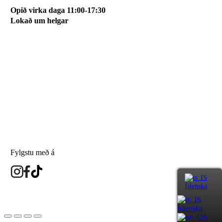
Opið virka daga 11:00-17:30
Lokað um helgar
Svæðið mitt
Um okkur
Skilmálar
Karfan mín
Skráðu þig á póstlista
Fylgstu með á
Íslenska
eyesland.is
Íslenska