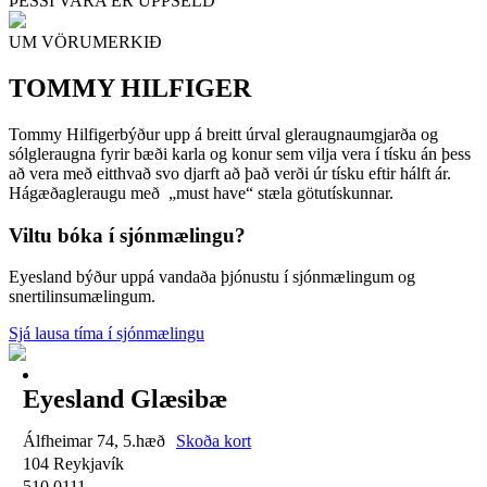
ÞESSI VARA ER UPPSELD
UM VÖRUMERKIÐ
TOMMY HILFIGER
Tommy Hilfigerbýður upp á breitt úrval gleraugnaumgjarða og
sólgleraugna fyrir bæði karla og konur sem vilja vera í tísku án þess
að vera með eitthvað svo djarft að það verði úr tísku eftir hálft ár.
Hágæðagleraugu með „must have“ stæla götutískunnar.
Viltu bóka í sjónmælingu?
Eyesland býður uppá vandaða þjónustu í sjónmælingum og
snertilinsumælingum.
Sjá lausa tíma í sjónmælingu
Eyesland Glæsibæ
Álfheimar 74, 5.hæð
Skoða kort
104 Reykjavík
510 0111