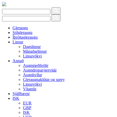
Gleraugu
Sólgleraugu
Íþróttagleraugu
Linsur
Dagslinsur
Mánaðarlinsur
Linsuvökvi
Annað
Augnmeðferðir
Augndropar/gervitár
Augnhvílur
Gleraugnaklútar og sprey
Linsuvökvi
Vítamín
Sjálfbærni
ISK
EUR
GBP
ISK