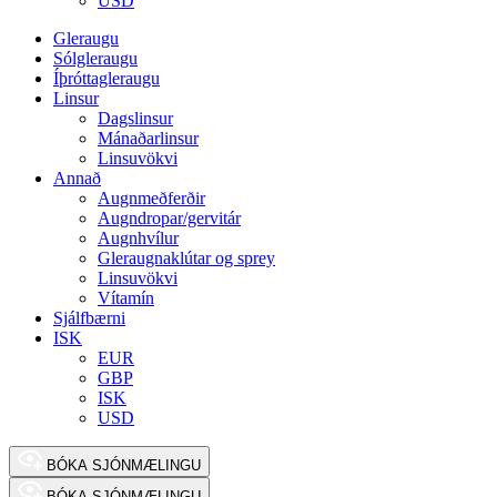
USD
Gleraugu
Sólgleraugu
Íþróttagleraugu
Linsur
Dagslinsur
Mánaðarlinsur
Linsuvökvi
Annað
Augnmeðferðir
Augndropar/gervitár
Augnhvílur
Gleraugnaklútar og sprey
Linsuvökvi
Vítamín
Sjálfbærni
ISK
EUR
GBP
ISK
USD
BÓKA SJÓNMÆLINGU
BÓKA SJÓNMÆLINGU