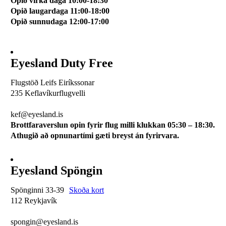
Opið virka daga 10:00-18:30
Opið laugardaga 11:00-18:00
Opið sunnudaga 12:00-17:00
Eyesland Duty Free
Flugstöð Leifs Eiríkssonar
235 Keflavíkurflugvelli
510 0113
kef@eyesland.is
Brottfaraverslun opin fyrir flug milli klukkan 05:30 – 18:30.
Athugið að opnunartími gæti breyst án fyrirvara.
Eyesland Spöngin
Spönginni 33-39
Skoða kort
112 Reykjavík
510 0115
spongin@eyesland.is