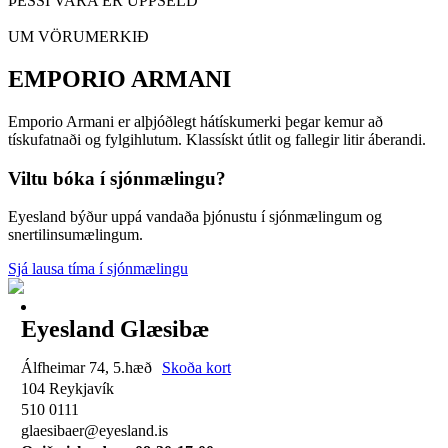
ÞESSI VARA ER UPPSELD
UM VÖRUMERKIÐ
EMPORIO ARMANI
Emporio Armani er alþjóðlegt hátískumerki þegar kemur að
tískufatnaði og fylgihlutum. Klassískt útlit og fallegir litir áberandi.
Viltu bóka í sjónmælingu?
Eyesland býður uppá vandaða þjónustu í sjónmælingum og
snertilinsumælingum.
Sjá lausa tíma í sjónmælingu
Eyesland Glæsibæ
Álfheimar 74, 5.hæð
Skoða kort
104 Reykjavík
510 0111
glaesibaer@eyesland.is