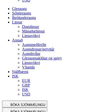
USD
Gleraugu
Sólgleraugu
Íþróttagleraugu
Linsur
Dagslinsur
Mánaðarlinsur
Linsuvökvi
Annað
Augnmeðferðir
Augndropar/gervitár
Augnhvílur
Gleraugnaklútar og sprey
Linsuvökvi
Vítamín
Sjálfbærni
ISK
EUR
GBP
ISK
USD
BÓKA SJÓNMÆLINGU
BÓKA SJÓNMÆLINGU