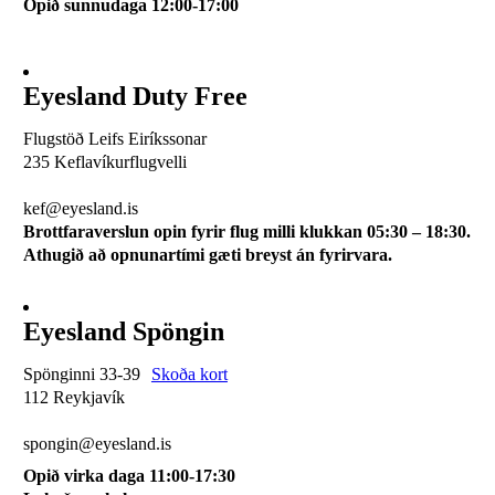
Opið sunnudaga 12:00-17:00
Eyesland Duty Free
Flugstöð Leifs Eiríkssonar
235 Keflavíkurflugvelli
510 0113
kef@eyesland.is
Brottfaraverslun opin fyrir flug milli klukkan 05:30 – 18:30.
Athugið að opnunartími gæti breyst án fyrirvara.
Eyesland Spöngin
Spönginni 33-39
Skoða kort
112 Reykjavík
510 0115
spongin@eyesland.is
Opið virka daga 11:00-17:30