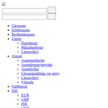
Gleraugu
Sólgleraugu
Íþróttagleraugu
Linsur
Dagslinsur
Mánaðarlinsur
Linsuvökvi
Annað
Augnmeðferðir
Augndropar/gervitár
Augnhvílur
Gleraugnaklútar og sprey
Linsuvökvi
Vítamín
Sjálfbærni
ISK
EUR
GBP
ISK