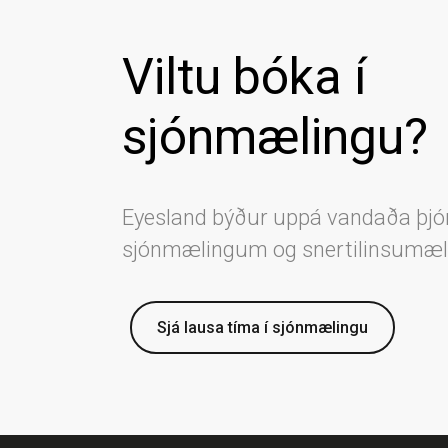
Viltu bóka í
sjónmælingu?
Eyesland býður uppá vandaða þjó
sjónmælingum og snertilinsumæ
Sjá lausa tíma í sjónmælingu