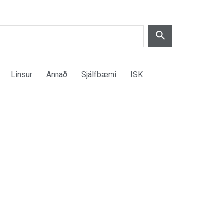
Linsur
Annað
Sjálfbærni
ISK