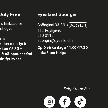
Duty Free
Eyesland Spöngin
fs Eiríkssonar
Spönginni 33-39
Skoða kort
rflugvelli
112 Reykjavík
510 0115
d.is
spongin@eyesland.is
slun opin fyrir
Opið virka daga 11:00-17:30
lukkan 05:30 –
Lokað um helgar
ið að opnunartími
án fyrirvara.
Fylgstu með á