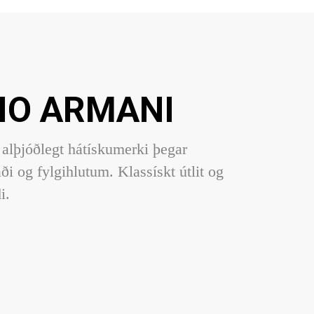
IO ARMANI
alþjóðlegt hátískumerki þegar
ði og fylgihlutum. Klassískt útlit og
i.