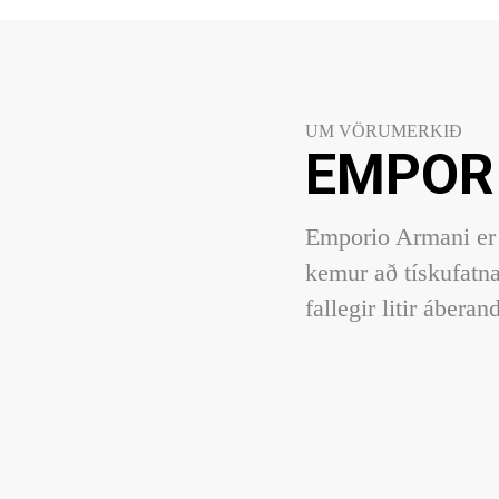
UM VÖRUMERKIÐ
EMPOR
Emporio Armani er 
kemur að tískufatna
fallegir litir áberand