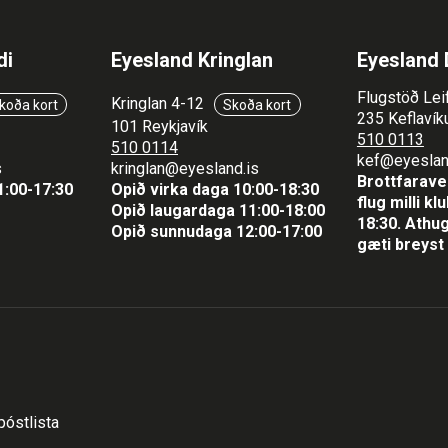
di
Eyesland Kringlan
Eyesland 
Flugstöð Lei
Kringlan 4-12
koða kort
Skoða kort
235 Keflavíku
101 Reykjavík
510 0113
510 0114
kef@eyeslan
s
kringlan@eyesland.is
Brottfaraver
1
:00-17:30
Opið virka daga 10:00-18:30
flug milli k
Opið laugardaga 11:00-18:00
18:30.
Athug
Opið sunnudaga 12:00-17:00
gæti breyst 
póstlista