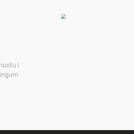
nustu í
lingum.