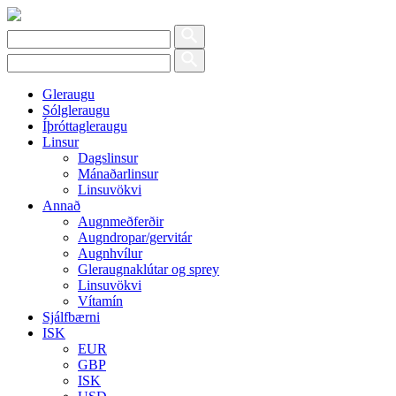
Gleraugu
Sólgleraugu
Íþróttagleraugu
Linsur
Dagslinsur
Mánaðarlinsur
Linsuvökvi
Annað
Augnmeðferðir
Augndropar/gervitár
Augnhvílur
Gleraugnaklútar og sprey
Linsuvökvi
Vítamín
Sjálfbærni
ISK
EUR
GBP
ISK