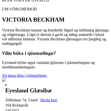
ÞESSI VARA ER UPPSELD
UM VÖRUMERKIÐ
VICTORIA BECKHAM
Victoria Beckham hannar og framleiðir fáguð og nútímaleg gleraugu
og sólgleraugu. Lögð er áhersla á gæði og falleg smáatriði í bland
við stílhreina hönnun. Victoria Beckham gleraugun eru þægileg og
endingargóð.
Viltu bóka í sjónmælingu?
Eyesland býður uppá vandaða þjónustu í sjónmælingum og
snertilinsumælingum.
Sjá lausa tíma í sjónmælingu
Eyesland Glæsibæ
Álfheimar 74, 5.hæð
Skoða kort
104 Reykjavík
510 0111