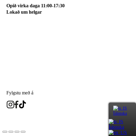
Opið virka daga 11:00-17:30
Lokað um helgar
Svæðið mitt
Um okkur
Skilmálar
Karfan mín
Skráðu þig á póstlista
Fylgstu með á
Íslenska
eyesland.is
Íslenska