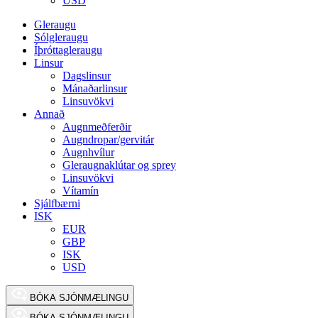
USD
Gleraugu
Sólgleraugu
Íþróttagleraugu
Linsur
Dagslinsur
Mánaðarlinsur
Linsuvökvi
Annað
Augnmeðferðir
Augndropar/gervitár
Augnhvílur
Gleraugnaklútar og sprey
Linsuvökvi
Vítamín
Sjálfbærni
ISK
EUR
GBP
ISK
USD
BÓKA SJÓNMÆLINGU
BÓKA SJÓNMÆLINGU