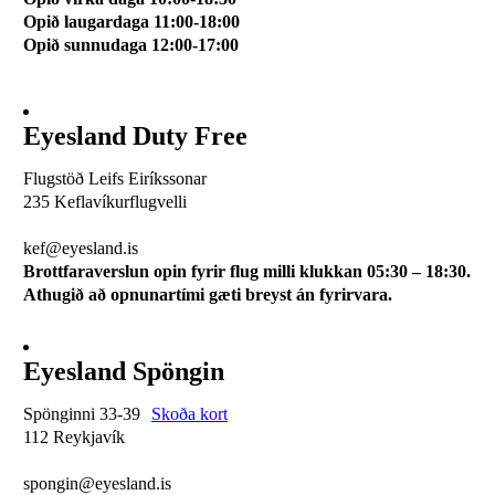
Opið laugardaga 11:00-18:00
Opið sunnudaga 12:00-17:00
Eyesland Duty Free
Flugstöð Leifs Eiríkssonar
235 Keflavíkurflugvelli
510 0113
kef@eyesland.is
Brottfaraverslun opin fyrir flug milli klukkan 05:30 – 18:30.
Athugið að opnunartími gæti breyst án fyrirvara.
Eyesland Spöngin
Spönginni 33-39
Skoða kort
112 Reykjavík
510 0115
spongin@eyesland.is