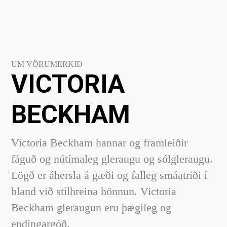
UM VÖRUMERKIÐ
VICTORIA
BECKHAM
Victoria Beckham hannar og framleiðir
fáguð og nútímaleg gleraugu og sólgleraugu.
Lögð er áhersla á gæði og falleg smáatriði í
bland við stílhreina hönnun. Victoria
Beckham gleraugun eru þægileg og
endingargóð.