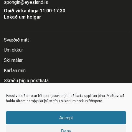
spongin@eyesland.is
Opið virka daga 11:00-17:30
Lokað um helgar
Svæðið mitt
Um okkur
Skilmálar
Karfan mín
Skráðu þig á póstlista
Fylgstu með á
Þessi vefsíða notar fótspor (cookies) til að bæta upplifun þína. Með því að
halda áfram samþykkir þú stefnu okkar um notkun fótspora.
Accept
Deny