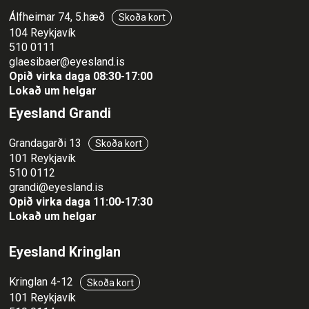
Álfheimar 74, 5.hæð
Skoða kort
104 Reykjavík
510 0111
glaesibaer@eyesland.is
Opið virka daga 08:30-17:00
Lokað um helgar
Eyesland Grandi
Grandagarði 13
Skoða kort
101 Reykjavík
510 0112
grandi@eyesland.is
Opið virka daga 11
:00-17:30
Lokað um helgar
Eyesland Kringlan
Kringlan 4-12
Skoða kort
101 Reykjavík