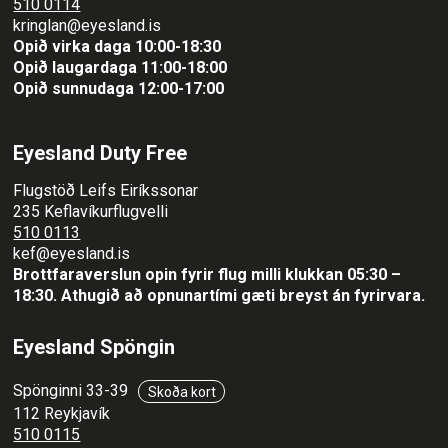
510 0114
kringlan@eyesland.is
Opið virka daga 10:00-18:30
Opið laugardaga 11:00-18:00
Opið sunnudaga 12:00-17:00
Eyesland Duty Free
Flugstöð Leifs Eiríkssonar
235 Keflavíkurflugvelli
510 0113
kef@eyesland.is
Brottfaraverslun opin fyrir flug milli klukkan 05:30 –
18:30.
Athugið að opnunartími gæti breyst án fyrirvara.
Eyesland Spöngin
Spönginni 33-39
Skoða kort
112 Reykjavík
510 0115