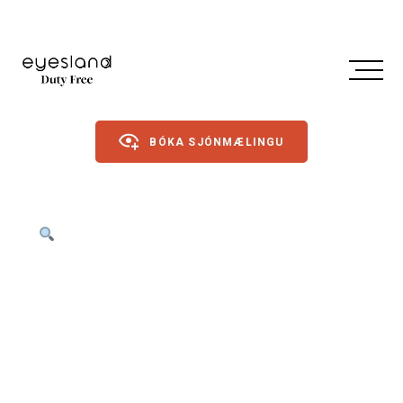
BÓKA SJÓNMÆLINGU
Gleraugu
Sólgleraugu
Íþróttagleraugu
Linsur
Dagslinsur
Annað