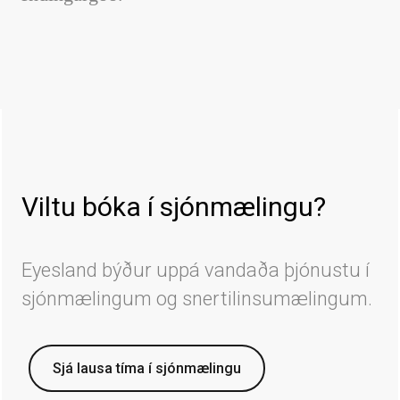
Viltu bóka í sjónmælingu?
Eyesland býður uppá vandaða þjónustu í
sjónmælingum og snertilinsumælingum.
Sjá lausa tíma í sjónmælingu