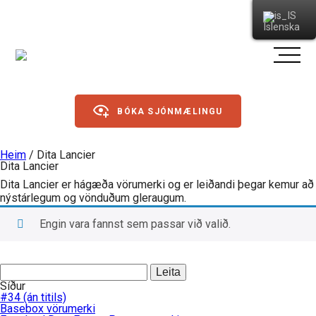
Íslenska
BÓKA SJÓNMÆLINGU
Heim
/ Dita Lancier
Dita Lancier
Gleraugu
Dita Lancier er hágæða vörumerki og er leiðandi þegar kemur að
nýstárlegum og vönduðum gleraugum.
Sólgleraugu
Engin vara fannst sem passar við valið.
Íþróttagleraugu
Leita
Linsur
að:
Síður
Dagslinsur
#34 (án titils)
Basebox vörumerki
Annað