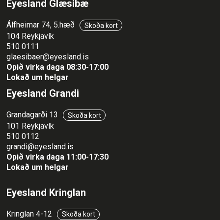
Eyesland Glæsibæ
Álfheimar 74, 5.hæð
Skoða kort
104 Reykjavík
510 0111
glaesibaer@eyesland.is
Opið virka daga 08:30-17:00
Lokað um helgar
Eyesland Grandi
Grandagarði 13
Skoða kort
101 Reykjavík
510 0112
grandi@eyesland.is
Opið virka daga 11
:00-17:30
Lokað um helgar
Eyesland Kringlan
Kringlan 4-12
Skoða kort