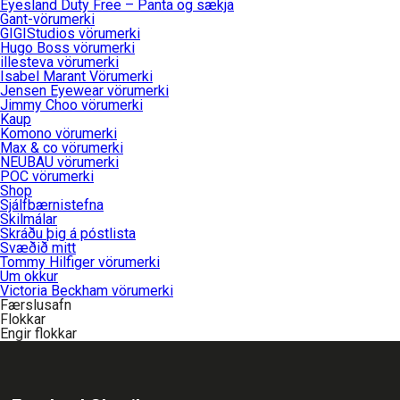
Mánaðarlinsur
Eyesland Duty Free – Panta og sækja
Augnmeðferðir
Gant-vörumerki
Linsuvökvi
GIGIStudios vörumerki
Sjálfbærni
Augndropar/gervitár
Hugo Boss vörumerki
illesteva vörumerki
Augnhvílur
Isabel Marant Vörumerki
ISK
Jensen Eyewear vörumerki
Gleraugnaklútar og sprey
Jimmy Choo vörumerki
EUR
Kaup
Linsuvökvi
Komono vörumerki
GBP
Max & co vörumerki
Vítamín
NEUBAU vörumerki
ISK
POC vörumerki
Shop
USD
Sjálfbærnistefna
Skilmálar
Skráðu þig á póstlista
Svæðið mitt
Tommy Hilfiger vörumerki
Um okkur
Victoria Beckham vörumerki
Færslusafn
Flokkar
Engir flokkar