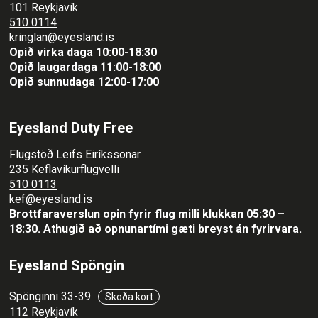
101 Reykjavík
510 0114
kringlan@eyesland.is
Opið virka daga 10:00-18:30
Opið laugardaga 11:00-18:00
Opið sunnudaga 12:00-17:00
Eyesland Duty Free
Flugstöð Leifs Eiríkssonar
235 Keflavíkurflugvelli
510 0113
kef@eyesland.is
Brottfaraverslun opin fyrir flug milli klukkan 05:30 –
18:30.
Athugið að opnunartími gæti breyst án fyrirvara.
Eyesland Spöngin
Spönginni 33-39
Skoða kort
112 Reykjavík