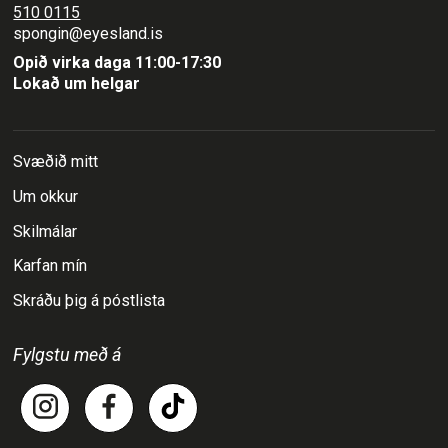
510 0115
spongin@eyesland.is
Opið virka daga 11:00-17:30
Lokað um helgar
Svæðið mitt
Um okkur
Skilmálar
Karfan mín
Skráðu þig á póstlista
Fylgstu með á