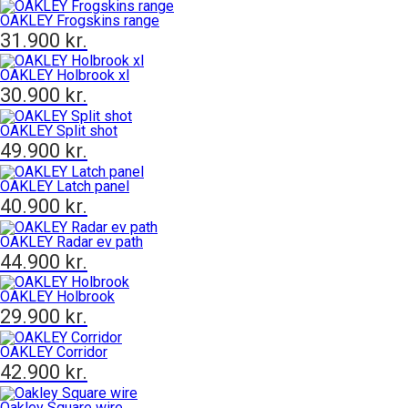
Mánaðarlinsur
Augnmeðferðir
OAKLEY Frogskins range
Linsuvökvi
31.900
kr.
Sjálfbærni
Augndropar/gervitár
OAKLEY Holbrook xl
Augnhvílur
ISK
30.900
kr.
Gleraugnaklútar og sprey
EUR
OAKLEY Split shot
Linsuvökvi
GBP
49.900
kr.
Vítamín
ISK
OAKLEY Latch panel
USD
40.900
kr.
OAKLEY Radar ev path
44.900
kr.
OAKLEY Holbrook
29.900
kr.
OAKLEY Corridor
42.900
kr.
Oakley Square wire