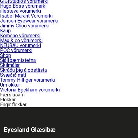
GIGIStudios vörumerki
Hugo Boss vörumerki
illesteva vörumerki
Isabel Marant Vörumerki
Jensen Eyewear vörumerki
Jimmy Choo vörumerki
Kaup
Komono vörumerki
Max & co vörumerki
NEUBAU vörumerki
POC vörumerki
Shop
Sjálfbærnistefna
Skilmálar
Skráðu þig á póstlista
Svæðið mitt
Tommy Hilfiger vörumerki
Um okkur
Victoria Beckham vörumerki
Færslusafn
Flokkar
Engir flokkar
Eyesland Glæsibæ