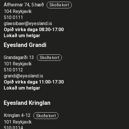
Álfheimar 74, 5.hæð
Skoða kort
104 Reykjavík
510 0111
glaesibaer@eyesland.is
Opið virka daga 08:30-17:00
Lokað um helgar
Eyesland Grandi
Grandagarði 13
Skoða kort
101 Reykjavík
510 0112
grandi@eyesland.is
Opið virka daga 11
:00-17:30
Lokað um helgar
Eyesland Kringlan
Kringlan 4-12
Skoða kort
101 Reykjavík
510 0114