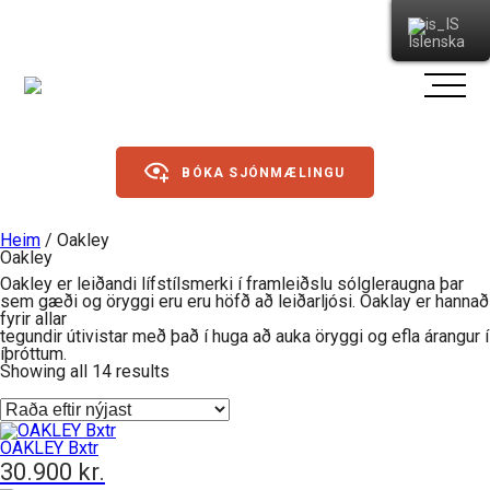
Íslenska
BÓKA SJÓNMÆLINGU
Heim
/ Oakley
Oakley
Gleraugu
Oakley er leiðandi lífstílsmerki í framleiðslu sólgleraugna þar
sem gæði og öryggi eru eru höfð að leiðarljósi. Oaklay er hannað
Sólgleraugu
fyrir allar
tegundir útivistar með það í huga að auka öryggi og efla árangur í
íþróttum.
Sorted
Showing all 14 results
Íþróttagleraugu
by
latest
Linsur
OAKLEY Bxtr
Dagslinsur
30.900
kr.
Annað