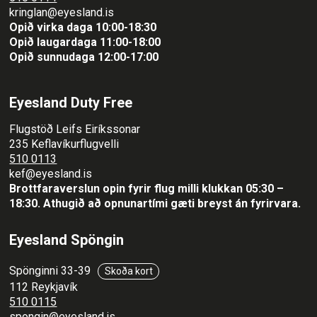
kringlan@eyesland.is
Opið virka daga 10:00-18:30
Opið laugardaga 11:00-18:00
Opið sunnudaga 12:00-17:00
Eyesland Duty Free
Flugstöð Leifs Eiríkssonar
235 Keflavíkurflugvelli
510 0113
kef@eyesland.is
Brottfaraverslun opin fyrir flug milli klukkan 05:30 –
18:30.
Athugið að opnunartími gæti breyst án fyrirvara.
Eyesland Spöngin
Spönginni 33-39
Skoða kort
112 Reykjavík
510 0115
spongin@eyesland.is