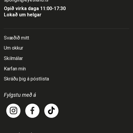
Opið virka daga 11:00-17:30
Lokað um helgar
Svæðið mitt
Um okkur
Skilmálar
Karfan mín
Skráðu þig á póstlista
Fylgstu með á