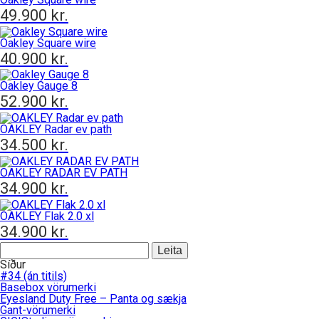
49.900
kr.
Oakley Square wire
40.900
kr.
Oakley Gauge 8
52.900
kr.
OAKLEY Radar ev path
34.500
kr.
OAKLEY RADAR EV PATH
34.900
kr.
OAKLEY Flak 2.0 xl
34.900
kr.
Leita
að:
Síður
#34 (án titils)
Basebox vörumerki
Eyesland Duty Free – Panta og sækja
Gant-vörumerki