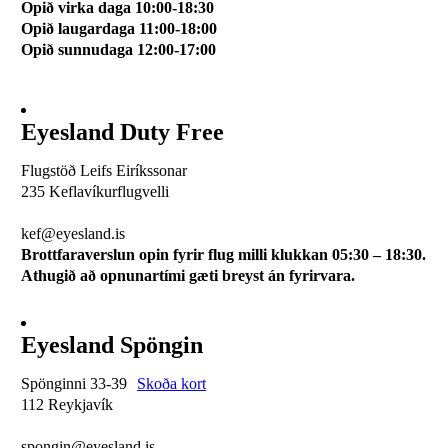
Opið virka daga 10:00-18:30
Opið laugardaga 11:00-18:00
Opið sunnudaga 12:00-17:00
Eyesland Duty Free
Flugstöð Leifs Eiríkssonar
235 Keflavíkurflugvelli
510 0113
kef@eyesland.is
Brottfaraverslun opin fyrir flug milli klukkan 05:30 – 18:30.
Athugið að opnunartími gæti breyst án fyrirvara.
Eyesland Spöngin
Spönginni 33-39
Skoða kort
112 Reykjavík
510 0115
spongin@eyesland.is