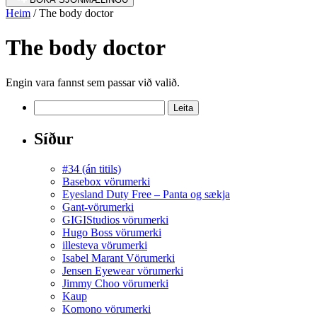
Heim
/ The body doctor
The body doctor
Engin vara fannst sem passar við valið.
Leita
að:
Síður
#34 (án titils)
Basebox vörumerki
Eyesland Duty Free – Panta og sækja
Gant-vörumerki
GIGIStudios vörumerki
Hugo Boss vörumerki
illesteva vörumerki
Isabel Marant Vörumerki
Jensen Eyewear vörumerki
Jimmy Choo vörumerki
Kaup
Komono vörumerki