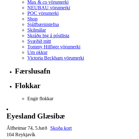
Max & co vörumerki
NEUBAU vörumerki
POC vörumerki
Shop
Sjálfbærnistefna
Skilmálar
Skráðu þig á póstlista
Svæðið mitt
Tommy Hilfiger vörumerki
Um okkur
Victoria Beckham vörumerki
Færslusafn
Flokkar
Engir flokkar
Eyesland Glæsibæ
Álfheimar 74, 5.hæð
Skoða kort
104 Reykjavík