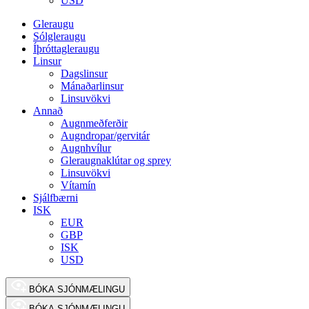
USD
Gleraugu
Sólgleraugu
Íþróttagleraugu
Linsur
Dagslinsur
Mánaðarlinsur
Linsuvökvi
Annað
Augnmeðferðir
Augndropar/gervitár
Augnhvílur
Gleraugnaklútar og sprey
Linsuvökvi
Vítamín
Sjálfbærni
ISK
EUR
GBP
ISK
USD
BÓKA SJÓNMÆLINGU
BÓKA SJÓNMÆLINGU