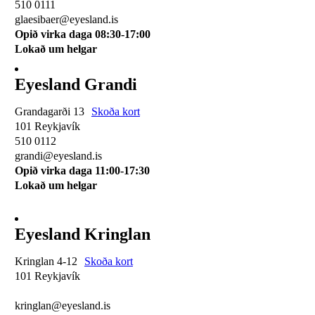
510 0111
glaesibaer@eyesland.is
Opið virka daga 08:30-17:00
Lokað um helgar
Eyesland Grandi
Grandagarði 13
Skoða kort
101 Reykjavík
510 0112
grandi@eyesland.is
Opið virka daga 11
:00-17:30
Lokað um helgar
Eyesland Kringlan
Kringlan 4-12
Skoða kort
101 Reykjavík
510 0114
kringlan@eyesland.is