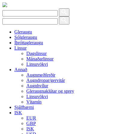
Gleraugu
Sólgleraugu
Íþróttagleraugu
Linsur
Dagslinsur
Mánaðarlinsur
Linsuvökvi
Annað
Augnmeðferðir
Augndropar/gervitár
Augnhvílur
Gleraugnaklútar og sprey
Linsuvökvi
Vítamín
Sjálfbærni
ISK
EUR
GBP
ISK