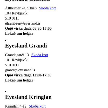
Álfheimar 74, 5.hæð
Skoða kort
104 Reykjavík
510 0111
glaesibaer@eyesland.is
Opið virka daga 08:30-17:00
Lokað um helgar
Eyesland Grandi
Grandagarði 13
Skoða kort
101 Reykjavík
510 0112
grandi@eyesland.is
Opið virka daga 11
:00-17:30
Lokað um helgar
Eyesland Kringlan
Kringlan 4-12
Skoða kort