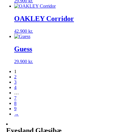
29.900
kr.
OAKLEY Corridor
42.900
kr.
Guess
29.900
kr.
1
2
3
4
…
7
8
9
→
Eyesland Glæsibæ