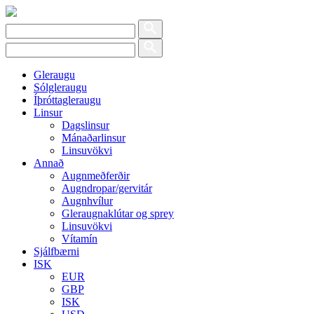
Gleraugu
Sólgleraugu
Íþróttagleraugu
Linsur
Dagslinsur
Mánaðarlinsur
Linsuvökvi
Annað
Augnmeðferðir
Augndropar/gervitár
Augnhvílur
Gleraugnaklútar og sprey
Linsuvökvi
Vítamín
Sjálfbærni
ISK
EUR
GBP
ISK