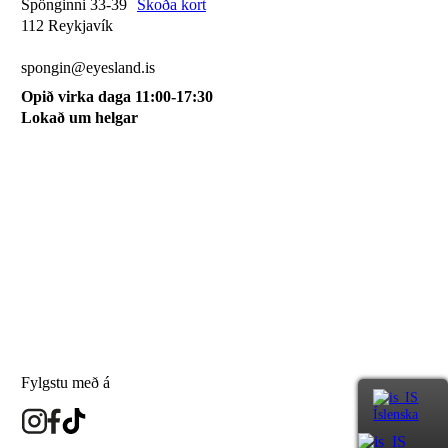
Spönginni 33-39
Skoða kort
112 Reykjavík
510 0115
spongin@eyesland.is
Opið virka daga 11:00-17:30
Lokað um helgar
Svæðið mitt
Um okkur
Skilmálar
Karfan mín
Skráðu þig á póstlista
Fylgstu með á
Íslenska