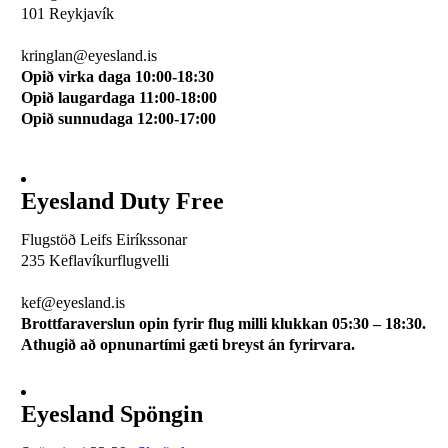
101 Reykjavík
510 0114
kringlan@eyesland.is
Opið virka daga 10:00-18:30
Opið laugardaga 11:00-18:00
Opið sunnudaga 12:00-17:00
Eyesland Duty Free
Flugstöð Leifs Eiríkssonar
235 Keflavíkurflugvelli
510 0113
kef@eyesland.is
Brottfaraverslun opin fyrir flug milli klukkan 05:30 – 18:30.
Athugið að opnunartími gæti breyst án fyrirvara.
Eyesland Spöngin