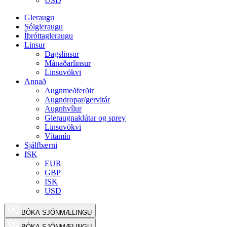
USD
Gleraugu
Sólgleraugu
Íþróttagleraugu
Linsur
Dagslinsur
Mánaðarlinsur
Linsuvökvi
Annað
Augnmeðferðir
Augndropar/gervitár
Augnhvílur
Gleraugnaklútar og sprey
Linsuvökvi
Vítamín
Sjálfbærni
ISK
EUR
GBP
ISK
USD
BÓKA SJÓNMÆLINGU
BÓKA SJÓNMÆLINGU