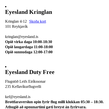
Eyesland Kringlan
Kringlan 4-12
Skoða kort
101 Reykjavík
510 0114
kringlan@eyesland.is
Opið virka daga 10:00-18:30
Opið laugardaga 11:00-18:00
Opið sunnudaga 12:00-17:00
Eyesland Duty Free
Flugstöð Leifs Eiríkssonar
235 Keflavíkurflugvelli
510 0113
kef@eyesland.is
Brottfaraverslun opin fyrir flug milli klukkan 05:30 – 18:30.
Athugið að opnunartími gæti breyst án fyrirvara.