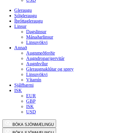
USD
Gleraugu
Sólgleraugu
Íþróttagleraugu
Linsur
Dagslinsur
Mánaðarlinsur
Linsuvökvi
Annað
Augnmeðferðir
Augndropar/gervitár
Augnhvílur
Gleraugnaklútar og sprey
Linsuvökvi
Vítamín
Sjálfbærni
ISK
EUR
GBP
ISK
USD
BÓKA SJÓNMÆLINGU
BÓKA SJÓNMÆLINGU