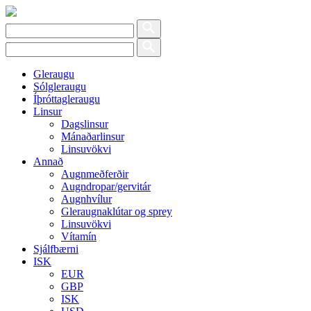
Gleraugu
Sólgleraugu
Íþróttagleraugu
Linsur
Dagslinsur
Mánaðarlinsur
Linsuvökvi
Annað
Augnmeðferðir
Augndropar/gervitár
Augnhvílur
Gleraugnaklútar og sprey
Linsuvökvi
Vítamín
Sjálfbærni
ISK
EUR
GBP
ISK