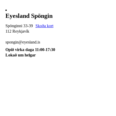
Eyesland Spöngin
Spönginni 33-39
Skoða kort
112 Reykjavík
510 0115
spongin@eyesland.is
Opið virka daga 11:00-17:30
Lokað um helgar
Svæðið mitt
Um okkur
Skilmálar
Karfan mín
Skráðu þig á póstlista