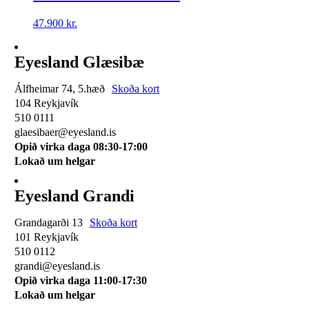
47.900
kr.
Eyesland Glæsibæ
Álfheimar 74, 5.hæð
Skoða kort
104 Reykjavík
510 0111
glaesibaer@eyesland.is
Opið virka daga 08:30-17:00
Lokað um helgar
Eyesland Grandi
Grandagarði 13
Skoða kort
101 Reykjavík
510 0112
grandi@eyesland.is
Opið virka daga 11
:00-17:30
Lokað um helgar